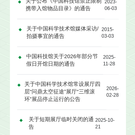
关于公布《中国科技馆禁止限制
2023-
携带入馆物品目录》的通告
06-03
关于中国科学技术馆媒体采访/
2015-
拍摄事宜的通告
03-03
中国科技馆关于2026年部分节
2025-
假日开馆日期的通告
11-28
关于中国科学技术馆常设展厅四
2026-
层“问鼎太空征途”展厅“三维滚
02-28
环”展品停止运行的公告
关于短期展厅临时关闭的通
2025-10-
告
21